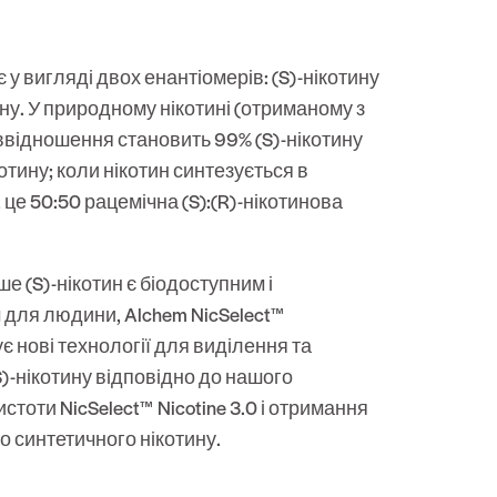
є у вигляді двох енантіомерів: (S)-нікотину
ину. У природному нікотині (отриманому з
ввідношення становить 99% (S)-нікотину
котину; коли нікотин синтезується в
 це 50:50 рацемічна (S):(R)-нікотинова
е (S)-нікотин є біодоступним і
для людини, Alchem ​​​​
NicSelect™
є нові технології для виділення та
)-нікотину відповідно до нашого
истоти
NicSelect™
Nicotine 3.0 і отримання
о синтетичного нікотину.