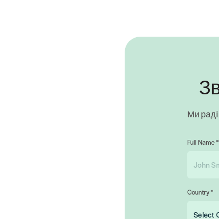
Зв
Ми раді
Full Name *
Country *