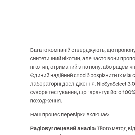
Багато компаній стверджують, що пропон
синтетичний нікотин, але часто вони проп
нікотин, отриманий з тютюну, або рацемічні
Єдиний надійний спосіб розрізнити їх між 
лабораторні дослідження. NicSynSelect 3.
суворе тестування, що гарантує його 100
походження.
Наш процес перевірки включає:
Радіовуглецевий аналіз:
Tйого метод від