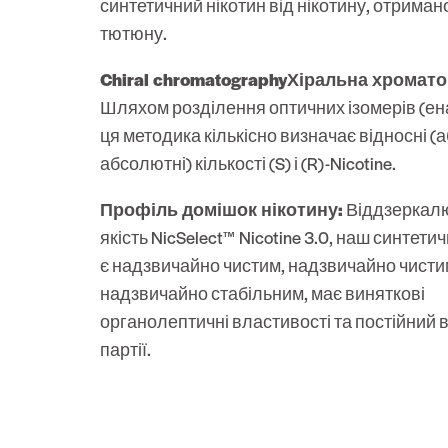
синтетичний нікотин від нікотину, отримано
тютюну.
Chiral chromatographyХіральна хромато
Шляхом розділення оптичних ізомерів (ен
ця методика кількісно визначає відносні (
абсолютні) кількості (S) і (R)-Nicotine.
Профіль домішок нікотину:
Віддзеркал
якість NicSelect™ Nicotine 3.0, наш синтети
є надзвичайно чистим, надзвичайно чистим
надзвичайно стабільним, має виняткові
органолептичні властивості та постійний ві
партії.