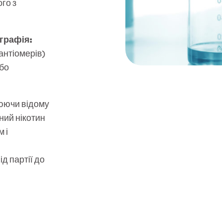
го з
графія:
антіомерів)
або
юючи відому
чний нікотин
 і
д партії до