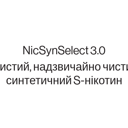
NicSynSelect 3.0
истий, надзвичайно чист
синтетичний S-нікотин