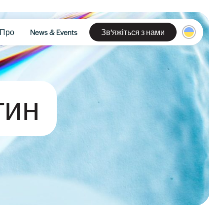
Про
News & Events
Зв’яжіться з нами
тин