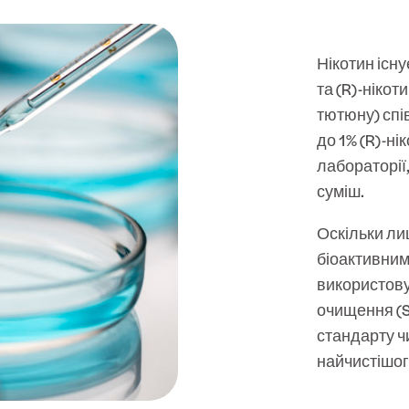
Нікотин існу
та (R)-нікот
тютюну) спі
до 1% (R)-ні
лабораторії,
суміш.
Оскільки лиш
біоактивним 
використову
очищення (S
стандарту ч
найчистішог