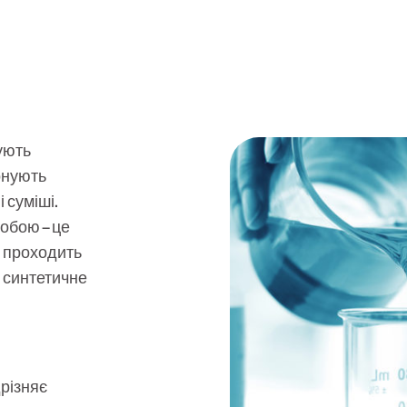
ують
онують
 суміші.
собою – це
0 проходить
% синтетичне
різняє