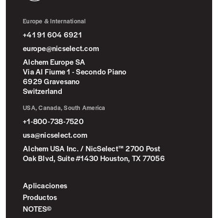
NicSelect™
Europe & International
+41 91 604 6921
europe@nicselect.com
Alchem Europe SA
Via Al Fiume 1 - Secondo Piano
6929 Gravesano
Switzerland
USA, Canada, South America
+1-800-738-7520
usa@nicselect.com
Alchem USA Inc. / NicSelect™ 2700 Post
Oak Blvd, Suite #1430 Houston, TX 77056
Aplicaciones
Productos
NOTES©