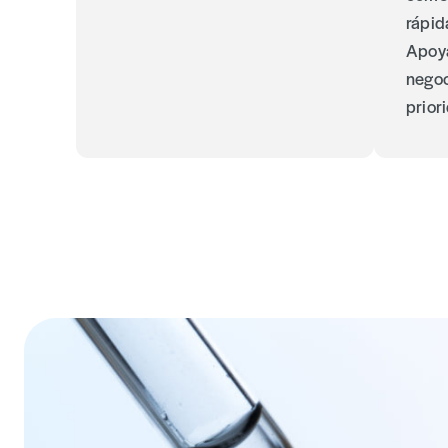
rápid
Apoya
negoc
prior