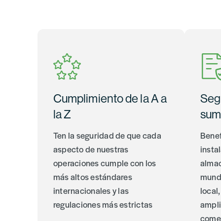
Cumplimiento de la A a
Seg
la Z
sumi
Ten la seguridad de que cada
Benef
aspecto de nuestras
insta
operaciones cumple con los
almac
más altos estándares
mundi
internacionales y las
local
regulaciones más estrictas
ampli
comer