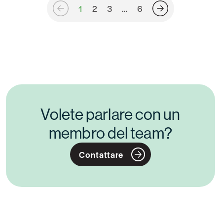
1
2
3
…
6
Posts
navigation
Volete parlare con un
membro del team?
Contattare