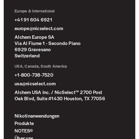
NicSelect™
Europe & International
+41 91 604 6921
europe@nicselect.com
Alchem Europe SA
Via Al Fiume 1 - Secondo Piano
6929 Gravesano
Switzerland
USA, Canada, South America
+1-800-738-7520
usa@nicselect.com
Alchem USA Inc. / NicSelect™ 2700 Post
Oak Blvd, Suite #1430 Houston, TX 77056
Nikotinanwendungen
Produkte
NOTES©
Über uns